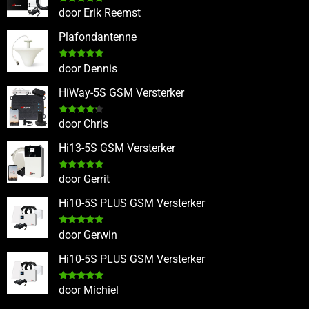
Gewaardeerd
door Erik Reemst
5
uit 5
Plafondantenne
Gewaardeerd
door Dennis
5
uit 5
HiWay-5S GSM Versterker
Gewaardeerd
door Chris
4
uit 5
Hi13-5S GSM Versterker
Gewaardeerd
door Gerrit
5
uit 5
Hi10-5S PLUS GSM Versterker
Gewaardeerd
door Gerwin
5
uit 5
Hi10-5S PLUS GSM Versterker
Gewaardeerd
door Michiel
5
uit 5