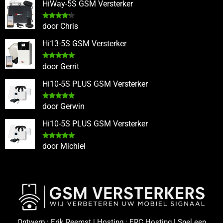
HiWay-5S GSM Versterker
Gewaardeerd
door Chris
4
uit 5
Hi13-5S GSM Versterker
Gewaardeerd
door Gerrit
5
uit 5
Hi10-5S PLUS GSM Versterker
Gewaardeerd
door Gerwin
5
uit 5
Hi10-5S PLUS GSM Versterker
Gewaardeerd
door Michiel
5
uit 5
Ontwerp :
Erik Reemst
| Hosting :
ERC Hosting
|
Snel een