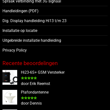
Spraak verbinding met 3G signaal
Handleidingen (PDF)
Dig. Display handleiding Hi13 t/m 23
Installatie op locatie
Uitgebreide installatie handleiding
Privacy Policy
Recente beoordelingen
Hi23-6S+ GSM Versterker
Gewaardeerd
door Erik Reemst
5
uit 5
Plafondantenne
Gewaardeerd
door Dennis
5
uit 5