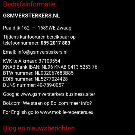
Bedrijfsinformatie
Deze
optie
GSMVERSTERKERS.NL
kan
gekozen
Paaldijk 162 – 1689WE Zwaag
worden
Tijdens kantooruren bereikbaar op
op
telefoonnummer:
085 2017 883
de
Email:
Info@gsmversterkers.nl
productpagina
KVK te Alkmaar: 37103554
KNAB Bank IBAN: NL96 KNAB 0413 5253 76
BTW nummer: NL002067683B85
EORI nummer: NL5277024428
DUNS nummer: 40-789-0057
Google:
www.gsmversterkers.business.site/
Bol.com:
We staan op Bol.com meer info?
For English go to www.
mobile-repeaters.eu
Blog en nieuwsberichten