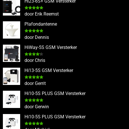
Hi23-6S+ GSM Versterker
Gewaardeerd
door Erik Reemst
5
uit 5
Plafondantenne
Gewaardeerd
door Dennis
5
uit 5
HiWay-5S GSM Versterker
Gewaardeerd
door Chris
4
uit 5
Hi13-5S GSM Versterker
Gewaardeerd
door Gerrit
5
uit 5
Hi10-5S PLUS GSM Versterker
Gewaardeerd
door Gerwin
5
uit 5
Hi10-5S PLUS GSM Versterker
Gewaardeerd