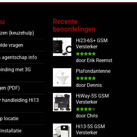
nu
Recente
beoordelingen
ezen (keuzehulp)
Hi23-6S+ GSM
elde vragen
Versterker
 agentschap info
Gewaardeerd
door Erik Reemst
5
uit 5
binding met 3G
Plafondantenne
Gewaardeerd
door Dennis
gen (PDF)
5
uit 5
HiWay-5S GSM
y handleiding Hi13
Versterker
Gewaardeerd
door Chris
op locatie
4
uit 5
Hi13-5S GSM
installatie
Versterker
g