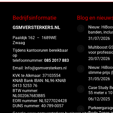
meerdere
variaties.
Bedrijfsinformatie
Blog en nieuw
Deze
optie
GSMVERSTERKERS.NL
Nieuw: HiBoos
kan
banden, inclu
gekozen
Paaldijk 162 – 1689WE
31/07/2026
worden
Zwaag
Multiboost GS
op
Tijdens kantooruren bereikbaar
voor professi
de
op
20/07/2026
productpagina
telefoonnummer:
085 2017 883
Nieuw: HiBoos
Email:
Info@gsmversterkers.nl
slimme prijs 
KVK te Alkmaar: 37103554
31/05/2026
KNAB Bank IBAN: NL96 KNAB
0413 5253 76
Case Study Be
BTW nummer:
55 meter x 10
NL002067683B85
06/12/2025
EORI nummer: NL5277024428
DUNS nummer: 40-789-0057
Parkeergarag
Dode Zones i