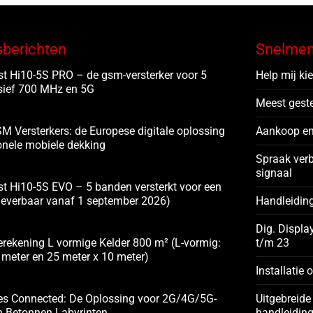
sberichten
Snelme
t Hi10-5S PRO – de gsm-versterker voor 5
Help mij ki
sief 700 MHz en 5G
Meest gest
M Versterkers: de Europese digitale oplossing
Aankoop en
onele mobiele dekking
Spraak ver
signaal
t Hi10-5S EVO – 5 banden versterkt voor een
(leverbaar vanaf 1 september 2026)
Handleidin
Dig. Displa
rekening L vormige Kelder 800 m² (L-vormig:
t/m 23
 meter en 25 meter x 10 meter)
Installatie 
es Connected: De Oplossing voor 2G/4G/5G-
Uitgebreide 
n Betonnen Labyrinten
handleidin