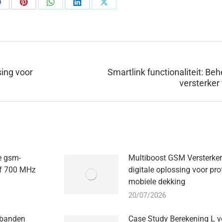
elen
Delen
Delen
Delen
Delen
op
op
op
op
op
Facebook
Pinterest
WhatsApp
LinkedIn
X
ing voor
Smartlink functionaliteit: B
Volgende
versterker
bericht:
e gsm-
Multiboost GSM Versterker
ief 700 MHz
digitale oplossing voor pro
mobiele dekking
20/07/2026
 banden
Case Study Berekening L v