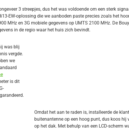
ongeveer 3 streepjes, dus het was voldoende om een sterk signaa
 Hi13-EW-oplossing die we aanboden paste precies zoals het hoor
GSM900 MHz en 3G mobiele gegevens op UMTS 2100 MHz. De Bouy
evens in de regio waar het huis zich bevindt.
ij was blij
ennis vergde.
bben we
tandaard
he
ter is dit
G-
egarandeerd.
Omdat het aan te raden is, installeerde de klan
buitenantenne op een hoog punt, dus koos hij
op het dak. Met behulp van een LCD-scherm w