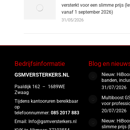
versterkt voor een slimme prijs (l
vanaf 1 september 2026)
31/05/2026
Bedrijfsinformatie
Blog en nieuw
GSMVERSTERKERS.NL
Nieuw: HiBoos
banden, inclu
Paaldijk 162 – 1689WE
31/07/2026
Zwaag
Multiboost GS
Tijdens kantooruren bereikbaar
voor professi
op
20/07/2026
telefoonnummer:
085 2017 883
Nieuw: HiBoos
Email:
Info@gsmversterkers.nl
slimme prijs 