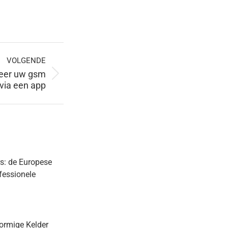
VOLGENDE
eheer uw gsm
 via een app
s: de Europese
fessionele
ormige Kelder