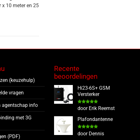
 x 10 meter en 25
nu
Recente
beoordelingen
ezen (keuzehulp)
Hi23-6S+ GSM
elde vragen
Versterker
 agentschap info
Gewaardeerd
door Erik Reemst
5
uit 5
binding met 3G
Plafondantenne
Gewaardeerd
door Dennis
gen (PDF)
5
uit 5