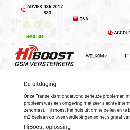
ADVIES
085 2017
:
883
Q&A
E-
Facebook
WhatsApp
ACCOU
mail
pagina
pagina
ENGLISH
pagina
wordt
wordt
wordt
geopend
geopend
WELKOM
geopend
in
in
in
een
een
een
nieuw
nieuw
nieuw
venster
venster
De uitdaging
venster
Onze Franse klant ondervond serieuze problemen me
probleem was een omgeving met zeer slechte intermi
zendmast. Hij moest het huis uit om te bellen en te
m2 beslaan op twee verdiepingen en het signaal van
HiBoost-oplossing