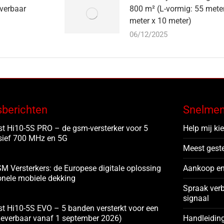
everbaar
800 m² (L-vormig: 55 meter
meter x 10 meter)
06/12/2025
sberichten
Snelme
t Hi10-5S PRO – de gsm-versterker voor 5
Help mij ki
sief 700 MHz en 5G
Meest gest
M Versterkers: de Europese digitale oplossing
Aankoop en
onele mobiele dekking
Spraak ver
signaal
t Hi10-5S EVO – 5 banden versterkt voor een
(leverbaar vanaf 1 september 2026)
Handleidin