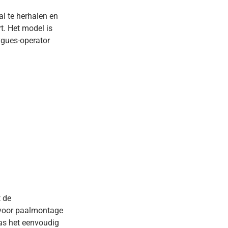
l te herhalen en
t. Het model is
gues-operator
t de
 voor paalmontage
as het eenvoudig