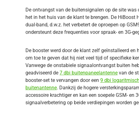
De ontvangst van de buitensignalen op de site was 
het in het huis van de klant te brengen. De HiBoost
dual-band, d.w.z. het verbetert de oproepen op 
ondersteunt deze frequenties voor spraak- en 3G-geg
De booster werd door de klant zelf geïnstalleerd en h
om toe te geven dat hij niet veel tijd of specifieke k
Vanwege de onstabiele signaalontvangst buiten he
geadviseerd de
7 dbi buitenpaneelantenne
van de s
booster-set te vervangen door een
9 dbi logaritmisc
buitenantenne
. Dankzij de hogere versterkingsparame
accessoire krachtiger en kan een soepele GSM- en 3
signaalverbetering op beide verdiepingen worden g