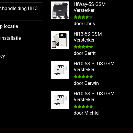
HiWay-5S GSM
y handleiding Hi13
Versterker
Gewaardeerd
door Chris
op locatie
4
uit 5
Hi13-5S GSM
installatie
Versterker
g
Gewaardeerd
door Gerrit
icy
5
uit 5
Hi10-5S PLUS GSM
Versterker
Gewaardeerd
door Gerwin
5
uit 5
Hi10-5S PLUS GSM
Versterker
Gewaardeerd
door Michiel
5
uit 5