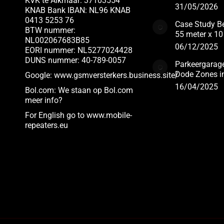
KVK te Alkmaar: 37103554
31/05/2026
KNAB Bank IBAN: NL96 KNAB
0413 5253 76
Case Study Be
BTW nummer:
55 meter x 10
NL002067683B85
06/12/2025
EORI nummer: NL5277024428
DUNS nummer: 40-789-0057
Parkeergarag
Dode Zones i
Google:
www.gsmversterkers.business.site/
16/04/2025
Bol.com:
We staan op Bol.com
meer info?
For English go to www.
mobile-
repeaters.eu