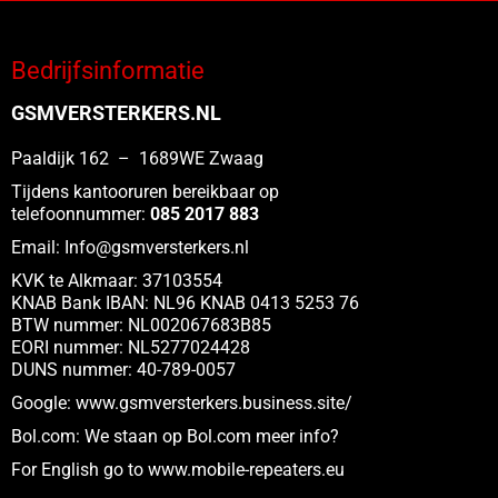
meerdere
variaties.
Bedrijfsinformatie
Deze
optie
GSMVERSTERKERS.NL
kan
gekozen
Paaldijk 162 – 1689WE Zwaag
worden
Tijdens kantooruren bereikbaar op
op
telefoonnummer:
085 2017 883
de
Email:
Info@gsmversterkers.nl
productpagina
KVK te Alkmaar: 37103554
KNAB Bank IBAN: NL96 KNAB 0413 5253 76
BTW nummer: NL002067683B85
EORI nummer: NL5277024428
DUNS nummer: 40-789-0057
Google:
www.gsmversterkers.business.site/
Bol.com:
We staan op Bol.com meer info?
For English go to www.
mobile-repeaters.eu