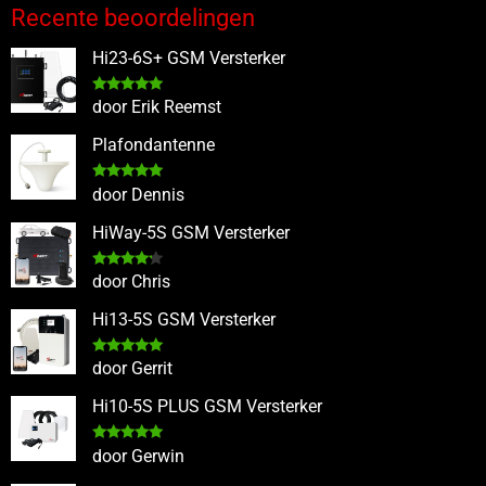
Recente beoordelingen
Hi23-6S+ GSM Versterker
Gewaardeerd
door Erik Reemst
5
uit 5
Plafondantenne
Gewaardeerd
door Dennis
5
uit 5
HiWay-5S GSM Versterker
Gewaardeerd
door Chris
4
uit 5
Hi13-5S GSM Versterker
Gewaardeerd
door Gerrit
5
uit 5
Hi10-5S PLUS GSM Versterker
Gewaardeerd
door Gerwin
5
uit 5