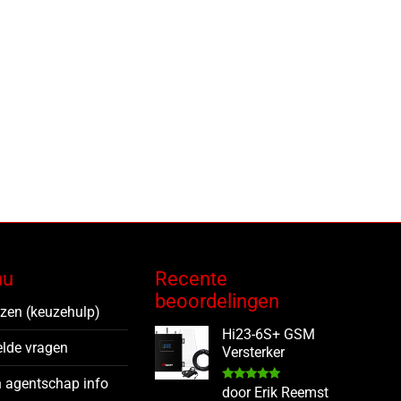
nu
Recente
beoordelingen
ezen (keuzehulp)
Hi23-6S+ GSM
elde vragen
Versterker
 agentschap info
Gewaardeerd
door Erik Reemst