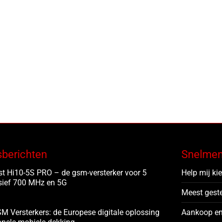
lbereik: 75m²-1500m²
nen antennes
e set
5.00
€
1,415.00
Prijsklasse:
-
€1,125.00
tot
Dit
RATIE MOGELIJKHEDEN
€1,415.00
product
heeft
meerdere
variaties.
Deze
optie
sberichten
Snelme
kan
t Hi10-5S PRO – de gsm-versterker voor 5
Help mij ki
gekozen
sief 700 MHz en 5G
worden
Meest gest
op
de
M Versterkers: de Europese digitale oplossing
Aankoop en