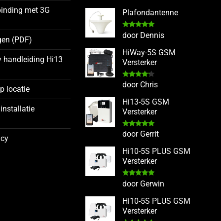
5
uit 5
binding met 3G
Plafondantenne
Gewaardeerd
door Dennis
gen (PDF)
5
uit 5
HiWay-5S GSM
y handleiding Hi13
Versterker
Gewaardeerd
door Chris
op locatie
4
uit 5
Hi13-5S GSM
installatie
Versterker
g
Gewaardeerd
door Gerrit
icy
5
uit 5
Hi10-5S PLUS GSM
Versterker
Gewaardeerd
door Gerwin
5
uit 5
Hi10-5S PLUS GSM
Versterker