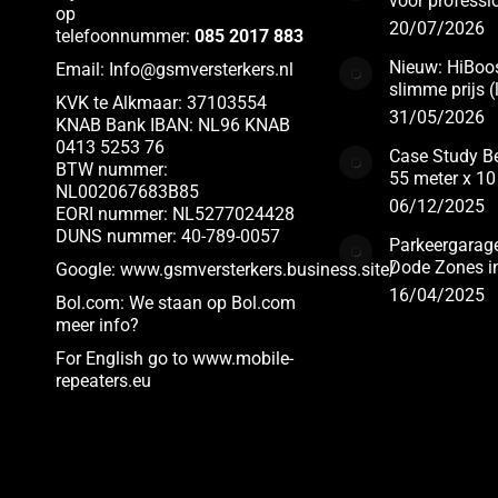
voor professi
op
20/07/2026
telefoonnummer:
085 2017 883
Nieuw: HiBoos
Email:
Info@gsmversterkers.nl
slimme prijs 
KVK te Alkmaar: 37103554
31/05/2026
KNAB Bank IBAN: NL96 KNAB
0413 5253 76
Case Study Be
BTW nummer:
55 meter x 10
NL002067683B85
06/12/2025
EORI nummer: NL5277024428
DUNS nummer: 40-789-0057
Parkeergarag
Dode Zones i
Google:
www.gsmversterkers.business.site/
16/04/2025
Bol.com:
We staan op Bol.com
meer info?
For English go to www.
mobile-
repeaters.eu