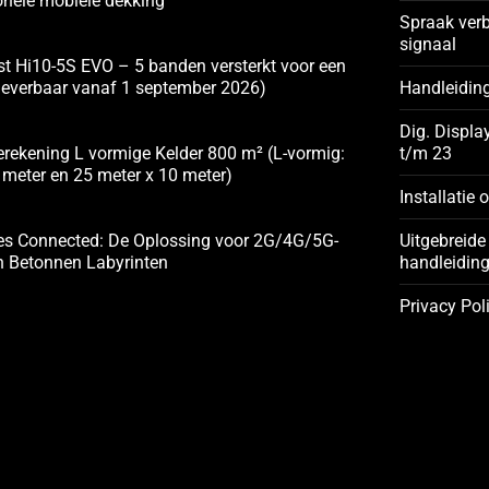
onele mobiele dekking
productpagina
Spraak ver
signaal
t Hi10-5S EVO – 5 banden versterkt voor een
(leverbaar vanaf 1 september 2026)
Handleidin
Dig. Displa
rekening L vormige Kelder 800 m² (L-vormig:
t/m 23
 meter en 25 meter x 10 meter)
Installatie 
es Connected: De Oplossing voor 2G/4G/5G-
Uitgebreide 
n Betonnen Labyrinten
handleidin
Privacy Pol