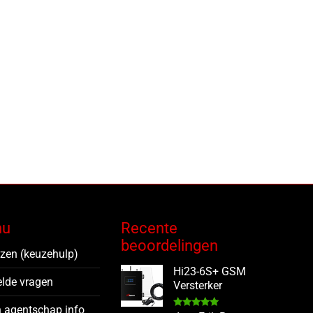
nu
Recente
beoordelingen
ezen (keuzehulp)
Hi23-6S+ GSM
elde vragen
Versterker
 agentschap info