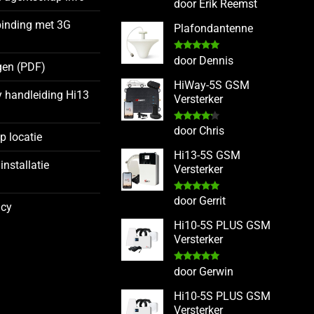
Gewaardeerd
door Erik Reemst
5
uit 5
binding met 3G
Plafondantenne
Gewaardeerd
door Dennis
gen (PDF)
5
uit 5
HiWay-5S GSM
y handleiding Hi13
Versterker
Gewaardeerd
door Chris
op locatie
4
uit 5
Hi13-5S GSM
installatie
Versterker
g
Gewaardeerd
door Gerrit
icy
5
uit 5
Hi10-5S PLUS GSM
Versterker
Gewaardeerd
door Gerwin
5
uit 5
Hi10-5S PLUS GSM
Versterker