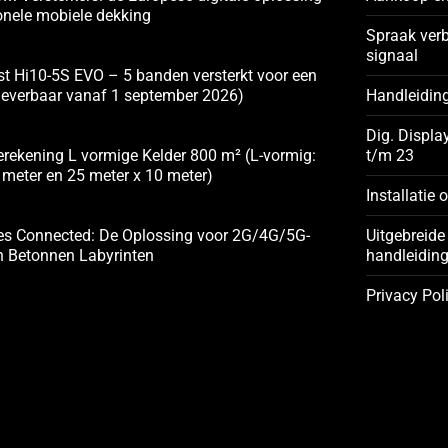
onele mobiele dekking
Spraak ver
signaal
t Hi10-5S EVO – 5 banden versterkt voor een
(leverbaar vanaf 1 september 2026)
Handleidin
Dig. Displa
rekening L vormige Kelder 800 m² (L-vormig:
t/m 23
 meter en 25 meter x 10 meter)
Installatie 
es Connected: De Oplossing voor 2G/4G/5G-
Uitgebreide 
n Betonnen Labyrinten
handleidin
Privacy Pol