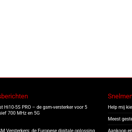
sberichten
Snelme
t Hi10-5S PRO – de gsm-versterker voor 5
Help mij ki
sief 700 MHz en 5G
Meest gest
M Versterkers: de Europese digitale oplossing
Aankoop en