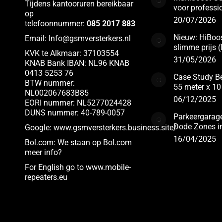
Tijdens kantooruren bereikbaar
voor professi
de
op
20/07/2026
productpagina
telefoonnummer:
085 2017 883
Nieuw: HiBoos
Email:
Info@gsmversterkers.nl
slimme prijs 
KVK te Alkmaar: 37103554
31/05/2026
KNAB Bank IBAN: NL96 KNAB
0413 5253 76
Case Study Be
BTW nummer:
55 meter x 10
NL002067683B85
06/12/2025
EORI nummer: NL5277024428
DUNS nummer: 40-789-0057
Parkeergarag
Dode Zones i
Google:
www.gsmversterkers.business.site/
16/04/2025
Bol.com:
We staan op Bol.com
meer info?
For English go to www.
mobile-
repeaters.eu