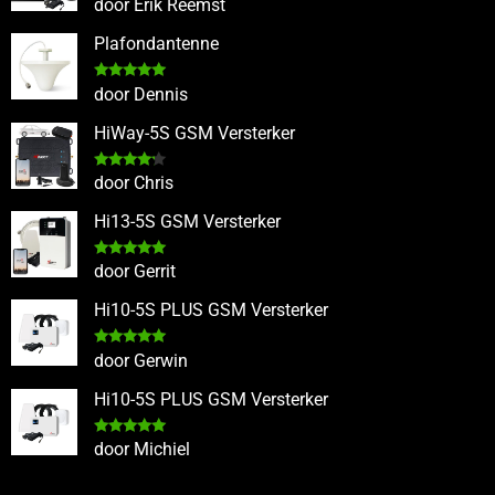
Gewaardeerd
door Erik Reemst
5
uit 5
Plafondantenne
Gewaardeerd
door Dennis
5
uit 5
HiWay-5S GSM Versterker
Gewaardeerd
door Chris
4
uit 5
Hi13-5S GSM Versterker
Gewaardeerd
door Gerrit
5
uit 5
Hi10-5S PLUS GSM Versterker
Gewaardeerd
door Gerwin
5
uit 5
Hi10-5S PLUS GSM Versterker
Gewaardeerd
door Michiel
5
uit 5