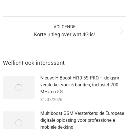
op
op
op
op
op
Facebook
Pinterest
WhatsApp
LinkedIn
X
Berichtnavigatie
VOLGENDE
Volgende
Korte uitleg over wat 4G is!
bericht:
Wellicht ook interessant
Nieuw: HiBoost Hi10-5S PRO – de gsm-
versterker voor 5 banden, inclusief 700
MHz en 5G
31/07/2026
Multiboost GSM Versterkers: de Europese
digitale oplossing voor professionele
mobiele dekking