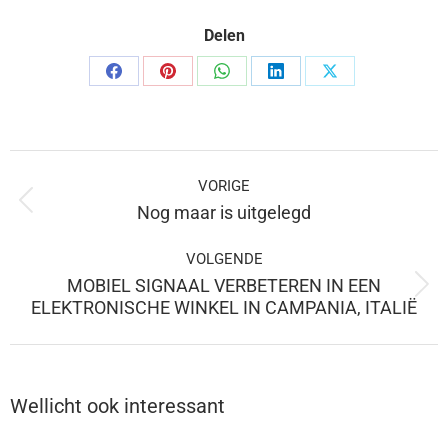
Delen
Delen
Delen
Delen
Delen
Delen
op
op
op
op
op
Facebook
Pinterest
WhatsApp
LinkedIn
X
Berichtnavigatie
VORIGE
Vorige
Nog maar is uitgelegd
bericht:
VOLGENDE
MOBIEL SIGNAAL VERBETEREN IN EEN
Volgende
ELEKTRONISCHE WINKEL IN CAMPANIA, ITALIË
bericht:
Wellicht ook interessant