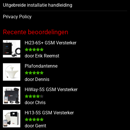
Uitgebreide installatie handleiding
Privacy Policy
Recente beoordelingen
Hi23-6S+ GSM Versterker
Gewaardeerd
door Erik Reemst
5
uit 5
Plafondantenne
Gewaardeerd
door Dennis
5
uit 5
HiWay-5S GSM Versterker
Gewaardeerd
door Chris
4
uit 5
Hi13-5S GSM Versterker
Gewaardeerd
door Gerrit
5
uit 5