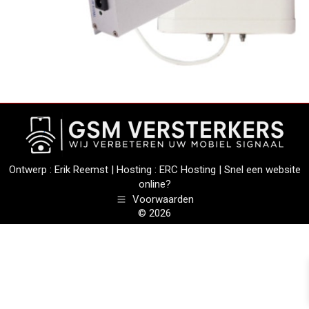
Ontwerp :
Erik Reemst
| Hosting :
ERC Hosting
|
Snel een website
online?
Voorwaarden
© 2026